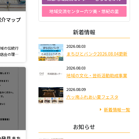
地域交流センター六ツ美・悠紀の里
紹介マップ
新着情報
2026.08.03
地域の伝統行
まちびとバンク2026.08.04更新
商店会の理解
2026.08.03
地域の文化・芸術活動助成事業
2026.08.09
六ッ南ふれあい夏フェスタ
新着情報一覧
お知らせ
力発見まち