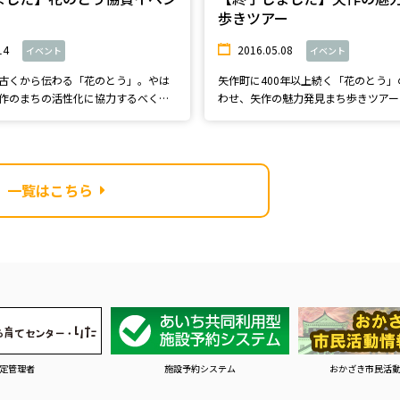
歩きツアー
14
2016.05.08
イベント
イベント
古くから伝わる「花のとう」。やは
矢作町に400年以上続く「花のとう
作のまちの活性化に協力するべく
わせ、矢作の魅力発見まち歩きツアー
す。普段何...
一覧はこちら
定管理者
施設予約システム
おかざき市民活