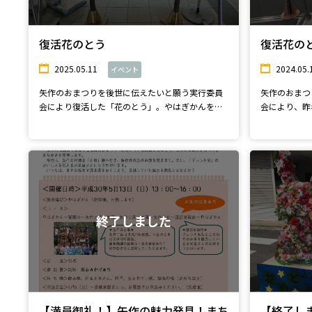
復活花のとう
復活花の
2025.05.11
2024.05.
イベント
矢作のおまつりを後世に伝えたいと願う実行委員
矢作のおまつ
会により復活した「花のとう」。やはぎかんを利
会により、昨
用して開...
ぎかんを...
終了しました
【満員御礼！】矢作の魅力発見！まち
【終了し