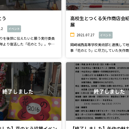
とう
高校生とつくる矢作商店会
展
12
イベント
2021.07.27
イベント
りを後世に伝えたいと願う実行委員
年より復活した「花のとう」。やは
岡崎城西高等学校美術部と連携して
事「花のとう」に尽力していた矢作
を深め、...
終了しました
終了しました
ました】花のとう協賛イベン
【終了しました】矢作の魅