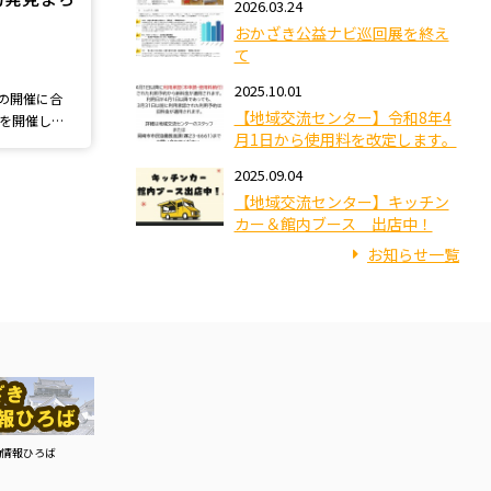
2026.03.24
おかざき公益ナビ巡回展を終え
て
2025.10.01
」の開催に合
【地域交流センター】令和8年4
を開催しま
月1日から使用料を改定します。
2025.09.04
【地域交流センター】キッチン
カー＆館内ブース 出店中！
お知らせ一覧
動情報ひろば