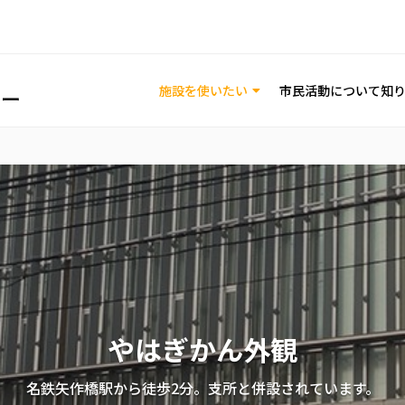
施設を使いたい
市民活動について知
印刷工房
やはぎかん外観
交流スペース
印刷機器が安価にご利用いただけます。市民活動・地域活動に
市民の皆さんが自由に交流できるフリースペースです。
名鉄矢作橋駅から徒歩2分。支所と併設されています。
ださい。