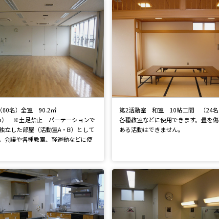
60名）全室 90.2㎡
第2活動室 和室 10帖二間 （24
12m） ※土足禁止 パーテーションで
各種教室などに使用できます。畳を傷
独立した部屋（活動室A・B）として
ある活動はできません。
。会議や各種教室、軽運動などに使
。