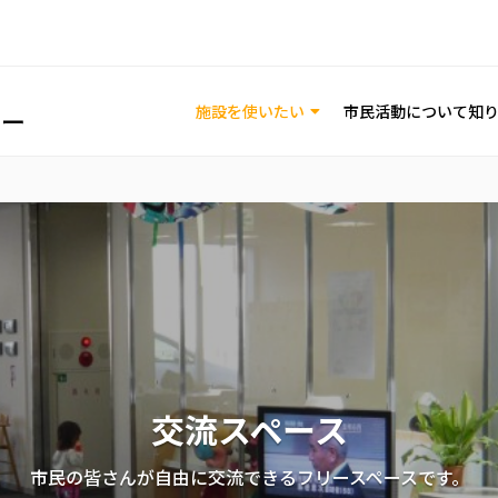
施設を使いたい
市民活動について知
印刷工房
やはぎかん外観
交流スペース
印刷機器が安価にご利用いただけます。市民活動・地域活動に
市民の皆さんが自由に交流できるフリースペースです。
名鉄矢作橋駅から徒歩2分。支所と併設されています。
ださい。