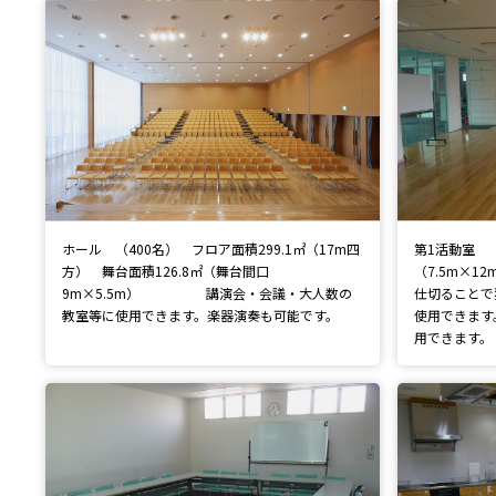
ホール （400名） フロア面積299.1㎡（17m四
第1活動室 （
方） 舞台面積126.8㎡（舞台間口
（7.5m×
9m×5.5m） 講演会・会議・大人数の
仕切ることで
教室等に使用できます。楽器演奏も可能です。
使用できます
用できます