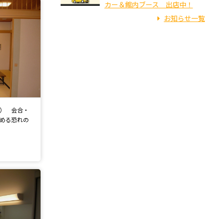
カー＆館内ブース 出店中！
お知らせ一覧
名） 会合・
める恐れの