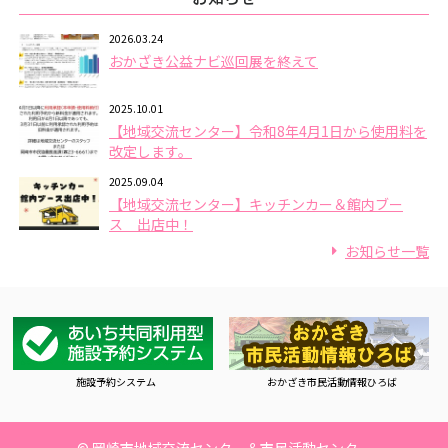
2026.03.24
おかざき公益ナビ巡回展を終えて
2025.10.01
【地域交流センター】令和8年4月1日から使用料を
改定します。
2025.09.04
【地域交流センター】キッチンカー＆館内ブー
ス 出店中！
お知らせ一覧
施設予約システム
おかざき市民活動情報ひろば
© 岡崎市地域交流センター
＆市民活動センター