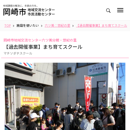
TOP
施設を使いたい
六ツ美：悠紀の里
【過去開催事業】まち育てスクール
岡崎市地域交流センター六ツ美分館・悠紀の里
【過去開催事業】まち育てスクール
マチソダテスクール