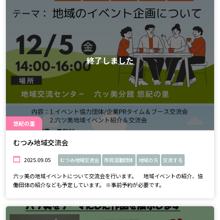
終了しました
悠紀の里
むつみ地域交流会
2025.09.05
むつみ地域交流会
市民活動団体
地域の方
交流する
六ッ美の地域イベントについて交流会を行います。 地域イベントの紹介、協
働団体の紹介なども予定しています。 ※事前予約が必要です。