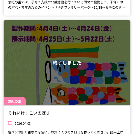
悠紀の里では、子育て支援や公益活動を行っている団体と協働して、子育て中
のパパ・ママのためのイベント「ゆきファミリーパーク～10/18～おやこのきね
ん日～」を開催します。 家族でいろいろな活動にふれ、楽しみ、思い出に残
る「親子の記念日」を作れるよう、参加していただける団体を募集していま
す。
終了しました
悠紀の里
それいけ！こいのぼり
2026.04.03
色ペンや折り紙などを使い、お気に入りのウロコを作ってください。出来上が