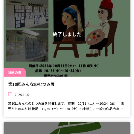
終了しました
悠紀の里
第10回みんなのむつみ展
2025.10.01
第10回みんなのむつみ展を開催します。 前期 10/11（土）～10/24（金） 園
児たちのぬり絵 後期 10/25（土）～11/8（土）小中学生、一般の作品 今年は
みんな賞、むつみ賞の投票も行います。絵画、版画など色々な作品から、お一
人様一票を好きな作品に投票してくださいね。 投票期間 10/25（土）～
11/2（日） 結果発表 11/9（日） 園児、小学生、中学生の子どもたちから大
人まで、大勢の方々にご協力をいただきました。 ぜひ素敵な作品を見に来てく