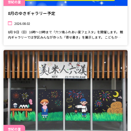
悠紀の里
8月のゆきギャラリー予定
2026.08.02
8月９日（日）16時～19時まで「六ツ南ふれあい夏フェスタ」を開催します。 館
内ギャラリーでは学区みんなが作った「寄せ書き」を展示します。 こどもから
大人まで楽しめる地域のお祭りに参加しながら、作品もぜひ見に来てくださ
い。
悠紀の里