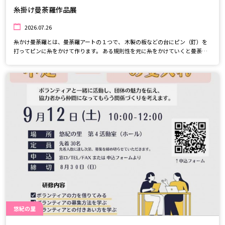
糸掛け曼荼羅作品展
2026.07.26
糸かけ曼荼羅とは、曼荼羅アートの１つで、 木製の板などの台にピン（釘）を
打ってピンに糸をかけて作ります。 ある規則性を元に糸をかけていくと曼荼羅
模様が出来上がります。 ピンに糸をかけるから糸かけ曼荼羅です。 板の種類、
板の大きさ、板の色、糸の種類、糸の太さ、糸の色、ピンの種類、ピンの数な
ど組み合わせは無限に広がり、想像力を膨らましてオリジナル作品、世界にひ
とつだけのアート作品となります。ぜひ見に来てください。
悠紀の里