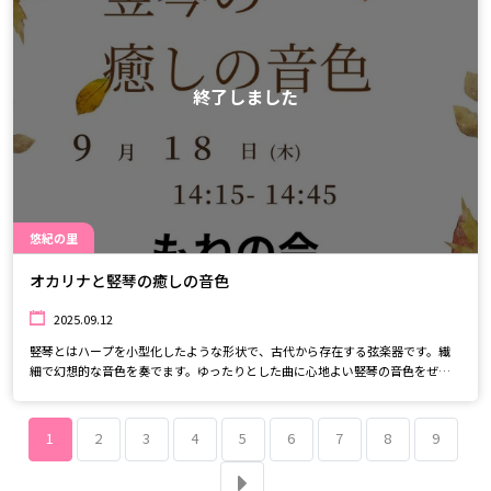
終了しました
悠紀の里
オカリナと竪琴の癒しの音色
2025.09.12
竪琴とはハープを小型化したような形状で、古代から存在する弦楽器です。繊
細で幻想的な音色を奏でます。ゆったりとした曲に心地よい竪琴の音色をぜひ
お聴きください。
1
2
3
4
5
6
7
8
9