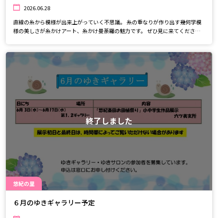
2026.06.28
直線の糸から模様が出来上がっていく不思議。 糸の重なりが作り出す幾何学模
様の美しさが糸かけアート、糸かけ曼荼羅の魅力です。 ぜひ見に来てください
ね。
終了しました
悠紀の里
６月のゆきギャラリー予定