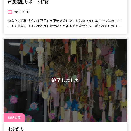
市民活動サポート研修
2026.07.16
あなたの活動「担い手不足」を不安を感じたことはありませんか？今年のサポ
ート研修は、「担い手不足」解消のため各地域交流センターがそれぞれの提案
を行います。第３番目の悠紀の里では、ボランティアの力を借りて活動協力、
仲間集めをしていく方法を提案します。
終了しました
悠紀の里
七夕飾り