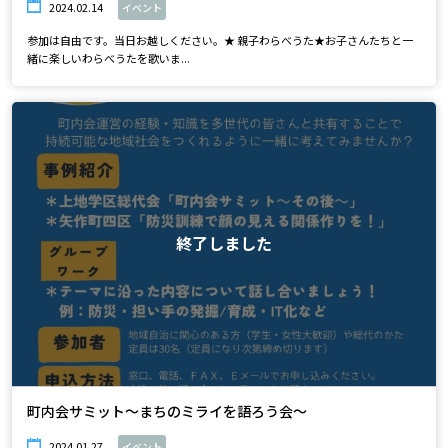
2024.02.14
イベント
参加は自由です。当日お越しください。★ 親子わらべうた★お子さんたちと一
緒に楽しいわらべうたを歌いま...
終了しました
町内会サミット～まちのミライを語ろう会～
2024.01.27
イベント