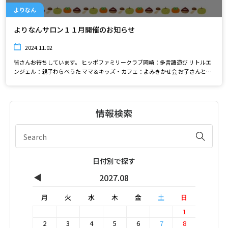
よりなん
よりなんサロン１１月開催のお知らせ
2024.11.02
皆さんお待ちしています。 ヒッポファミリークラブ岡崎：多言語遊び リトルエ
ンジェル：親子わらべうた ママ＆キッズ・カフェ：よみきかせ会 お子さんとい
っしょに楽しくあそびましょう。 ご参加お待ちしています。
情報検索
日付別で探す
◀
2027.08
月
火
水
木
金
土
日
1
2
3
4
5
6
7
8