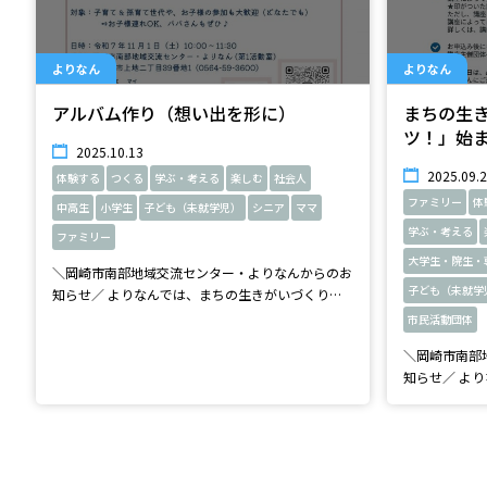
よりなん
よりなん
アルバム作り（想い出を形に）
まちの生
ツ！」始
2025.10.13
2025.09.
体験する
つくる
学ぶ・考える
楽しむ
社会人
ファミリー
体
中高生
小学生
子ども（未就学児）
シニア
ママ
学ぶ・考える
ファミリー
大学生・院生・
＼岡崎市南部地域交流センター・よりなんからのお
子ども（未就学
知らせ／ よりなんでは、まちの生きがいづくり活
動「まちカツ！」を開催中です。 まちカツ！は、
市民活動団体
地域の方が講師となり、得意なこと、経験したこと
＼岡崎市南部
などを地域の皆さんに向けて学びの場を提供しま
知らせ／ よりなんでは、まちの生きがいづくり活
す。 また、多彩な講師の皆さんとの交流や受講生
動「まちカツ
同士の交流も生まれると期待しています。 ぜひ、
地域の方が講
皆さまのご参加をお待ちしております。 ◆講
などを地域の
師：Atelier Myアトリエマイ（蓮井美里） ◆開催日
す。 また、
時：１１月１日（土）１０：００～１１：３０ ◆
同士の交流も