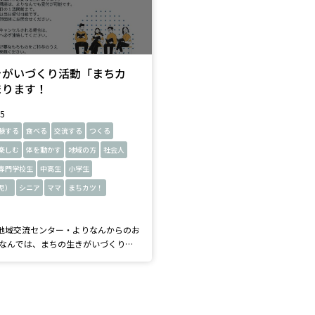
きがいづくり活動「まちカ
まります！
25
験する
食べる
交流する
つくる
楽しむ
体を動かす
地域の方
社会人
専門学校生
中高生
小学生
児）
シニア
ママ
まちカツ！
地域交流センター・よりなんからのお
！」を開催中です。 まちカツ！は、
師となり、得意なこと、経験したこと
皆さんに向けて学びの場を提供しま
多彩な講師の皆さんとの交流や受講生
生まれると期待しています。 ぜひ、