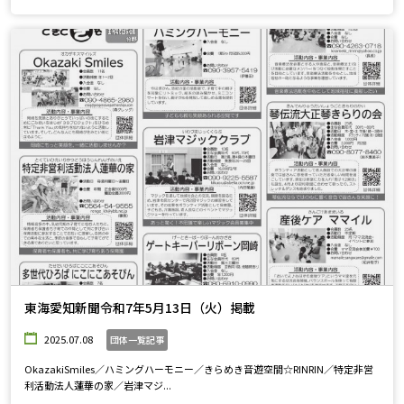
東海愛知新聞令和7年5月13日（火）掲載
2025.07.08
団体一覧記事
OkazakiSmiles／ハミングハーモニー／きらめき音遊空間☆RINRIN／特定非営
利活動法人蓮華の家／岩津マジ...