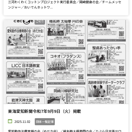
三河わくわくコットンプロジェクト実行委員会／岡崎健身の会／チームメッセ
ンジャー／おいでんネットワ...
東海愛知新聞令和7年9月9日（火）掲載
2025.11.02
団体一覧記事
愛知動作法療育親の会（めだか会）／楊名時太極拳円の会／りぶら日本語サロ