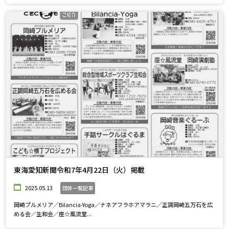
東海愛知新聞令和7年4月22日（火）掲載
2025.05.13
団体一覧記事
岡崎プルメリア／Bilancia-Yoga／ナネアフラホアマラニ／正調岡崎五万石を広
める会／生和会／座☆風流堂...