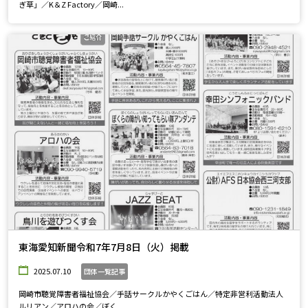
ぎ草」／K＆Z Factory／岡崎...
東海愛知新聞令和7年7月8日（火）掲載
2025.07.10
団体一覧記事
岡崎市聴覚障害者福祉協会／手話サークルかやくごはん／特定非営利活動法人
ルリアン／アロハの会／ぼく...