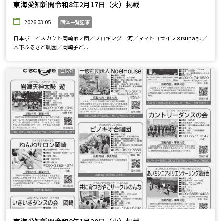
東海愛知新聞令和8年2月17日（火）掲載
2026.03.05
団体一覧記事
日本ボーイスカウト岡崎第２団／プロギング三河／ママトコライフ✕tsunagu／
木下ふるさと農園／岡崎子ど...