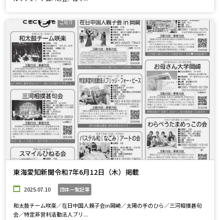
東海愛知新聞令和7年6月12日（木）掲載
2025.07.10
団体一覧記事
和太鼓チーム咲楽／在日中国人親子会in岡崎／太陽の手のひら／三河相撲甚句
会／特定非営利活動法人ブリ...