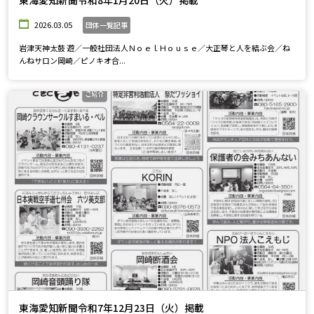
東海愛知新聞令和8年1月20日（火）掲載
2026.03.05
団体一覧記事
岩津天神太鼓 遊／一般社団法人ＮｏｅｌＨｏｕｓｅ／大正琴と人を結ぶ会／ね
んねサロン岡崎／ピノキオ合...
東海愛知新聞令和7年12月23日（火）掲載