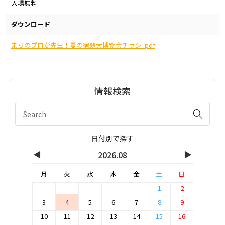
入場無料
ダウンロード
まちのプロが先生！夏の宿題大博覧会チラシ .pdf
情報検索
日付別で探す
◀
▶
2026.08
月
火
水
木
金
土
日
1
2
3
4
5
6
7
8
9
10
11
12
13
14
15
16