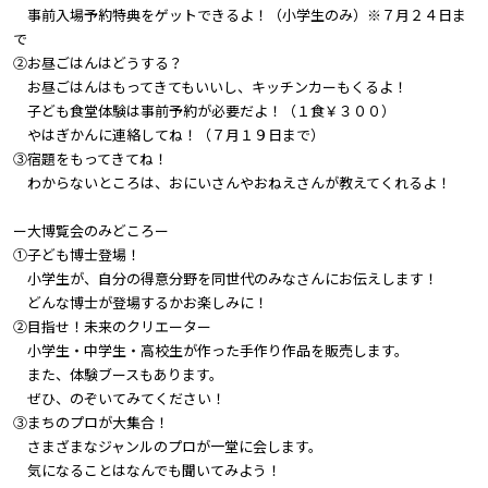
事前入場予約特典をゲットできるよ！（小学生のみ）※７月２４日ま
で
②お昼ごはんはどうする？
お昼ごはんはもってきてもいいし、キッチンカーもくるよ！
子ども食堂体験は事前予約が必要だよ！（１食￥３００）
やはぎかんに連絡してね！（７月１９日まで）
③宿題をもってきてね！
わからないところは、おにいさんやおねえさんが教えてくれるよ！
ー大博覧会のみどころー
①子ども博士登場！
小学生が、自分の得意分野を同世代のみなさんにお伝えします！
どんな博士が登場するかお楽しみに！
②目指せ！未来のクリエーター
小学生・中学生・高校生が作った手作り作品を販売します。
また、体験ブースもあります。
ぜひ、のぞいてみてください！
③まちのプロが大集合！
さまざまなジャンルのプロが一堂に会します。
気になることはなんでも聞いてみよう！