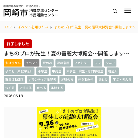
TOP
イベントを知りたい
まちのプロが先生！夏の宿題大博覧会～開催します～
終了しました
まちのプロが先生！夏の宿題大博覧会～開催します～
やはぎかん
イベント
夏休み
夏の宿題
ファミリー
ママ
シニア
子ども（未就学児）
小学生
中高生
大学生・院生・専門学校生
社会人
市民活動団体
ボランティア希望者
地域の方
体を動かす
楽しむ
学ぶ・考える
つくる
交流する
食べる
体験する
2026.06.18