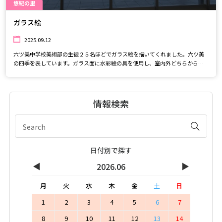
悠紀の里
ガラス絵
2025.09.12
六ツ美中学校美術部の生徒２５名ほどでガラス絵を描いてくれました。六ツ美
の四季を表しています。ガラス面に水彩絵の具を使用し、室内外どちらから見
ても綺麗に描かれています。ぜひ見に来てくださいね♪
情報検索
日付別で探す
◀
▶
2026.06
月
火
水
木
金
土
日
1
2
3
4
5
6
7
8
9
10
11
12
13
14