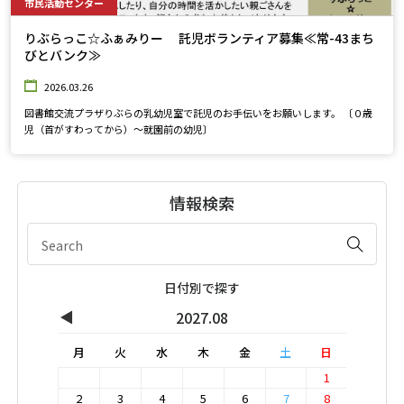
市民活動センター
りぶらっこ☆ふぁみりー 託児ボランティア募集≪常-43まち
びとバンク≫
2026.03.26
図書館交流プラザりぶらの乳幼児室で託児のお手伝いをお願いします。 〔０歳
児（首がすわってから）～就園前の幼児〕
情報検索
日付別で探す
◀
2027.08
月
火
水
木
金
土
日
1
2
3
4
5
6
7
8