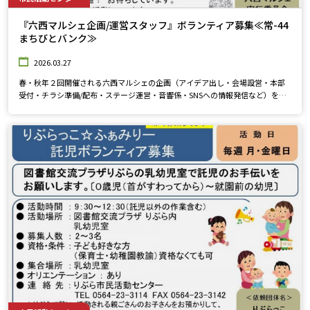
『六西マルシェ企画/運営スタッフ』ボランティア募集≪常-44
まちびとバンク≫
2026.03.27
春・秋年２回開催される六西マルシェの企画（アイデア出し・会場設営・本部
受付・チラシ準備/配布・ステージ運営・音響係・SNSへの情報発信など）をお
願いします。