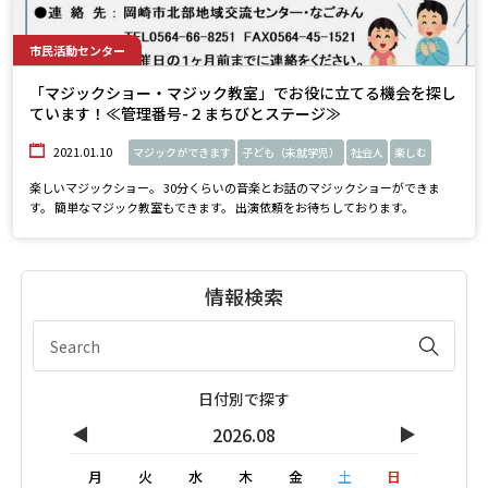
市民活動センター
「マジックショー・マジック教室」でお役に立てる機会を探し
ています！≪管理番号-２まちびとステージ≫
2021.01.10
マジックができます
子ども（未就学児）
社会人
楽しむ
楽しいマジックショー。 30分くらいの音楽とお話のマジックショーができま
す。 簡単なマジック教室もできます。 出演依頼をお待ちしております。
情報検索
日付別で探す
◀
▶
2026.08
月
火
水
木
金
土
日