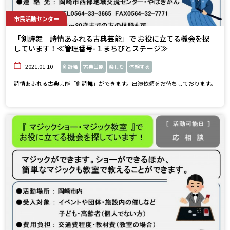
市民活動センター
「剣詩舞 詩情あふれる古典芸能」で お役に立てる機会を探
しています！≪管理番号-１まちびとステージ≫
2021.01.10
剣詩舞
古典芸能
楽しむ
体験する
詩情あふれる古典芸能「剣詩舞」ができます。出演依頼をお待ちしております。