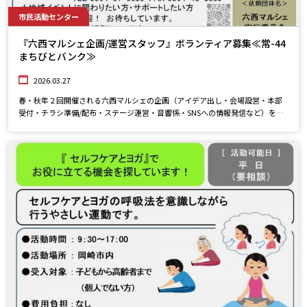
市民活動センター
『六西マルシェ企画/運営スタッフ』ボランティア募集≪常-44
まちびとバンク≫
2026.03.27
春・秋年２回開催される六西マルシェの企画（アイデア出し・会場設営・本部
受付・チラシ準備/配布・ステージ運営・音響係・SNSへの情報発信など）をお
願いします。