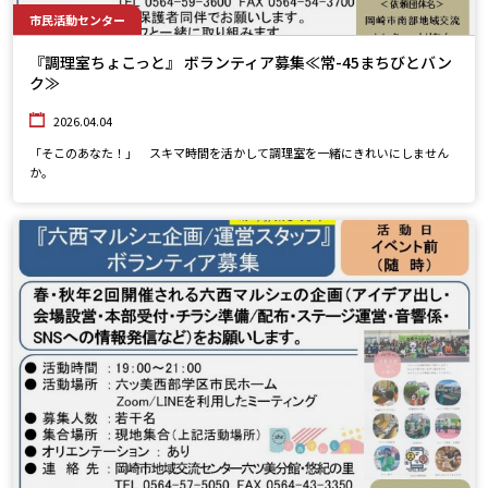
市民活動センター
『調理室ちょこっと』 ボランティア募集≪常-45まちびとバン
ク≫
2026.04.04
「そこのあなた！」 スキマ時間を活かして調理室を一緒にきれいにしません
か。