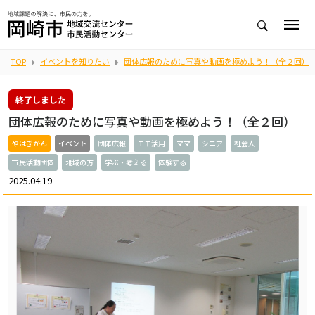
TOP
イベントを知りたい
団体広報のために写真や動画を極めよう！（全２回）
終了しました
団体広報のために写真や動画を極めよう！（全２回）
やはぎかん
イベント
団体広報
ＩＴ活用
ママ
シニア
社会人
市民活動団体
地域の方
学ぶ・考える
体験する
2025.04.19