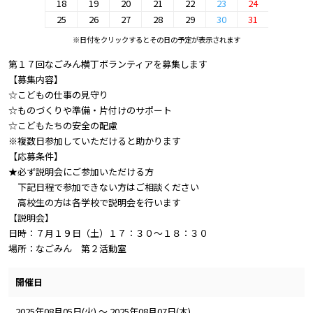
18
19
20
21
22
23
24
25
26
27
28
29
30
31
※日付をクリックするとその日の予定が表示されます
第１７回なごみん横丁ボランティアを募集します
【募集内容】
☆こどもの仕事の見守り
☆ものづくりや準備・片付けのサポート
☆こどもたちの安全の配慮
※複数日参加していただけると助かります
【応募条件】
★必ず説明会にご参加いただける方
下記日程で参加できない方はご相談ください
高校生の方は各学校で説明会を行います
【説明会】
日時：７月１９日（土）１７：３０～１８：３０
場所：なごみん 第２活動室
開催日
2025年08月05日(火) ～ 2025年08月07日(木)