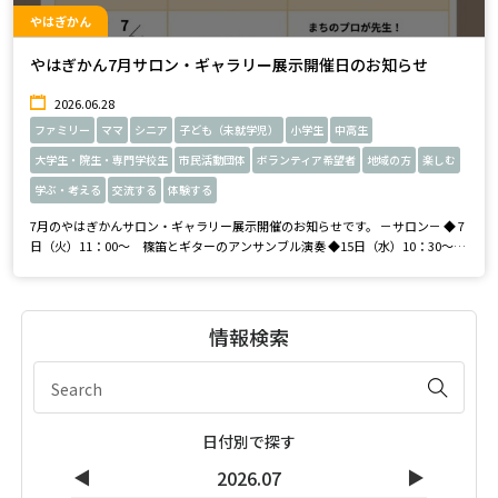
やはぎかん
やはぎかん7月サロン・ギャラリー展示開催日のお知らせ
2026.06.28
ファミリー
ママ
シニア
子ども（未就学児）
小学生
中高生
大学生・院生・専門学校生
市民活動団体
ボランティア希望者
地域の方
楽しむ
学ぶ・考える
交流する
体験する
7月のやはぎかんサロン・ギャラリー展示開催のお知らせです。 －サロン－ ◆ 7
日（火）11：00～ 篠笛とギターのアンサンブル演奏 ◆15日（水）10：30～
小さい子のためのマジック －エントランスギャラリー－ ◇ 7日（火）～31日
（金）まちのプロが先生！ 「夏休みの宿題大博覧会」展示 皆
さまのご来館をお待ちしております。
情報検索
日付別で探す
◀
▶
2026.07