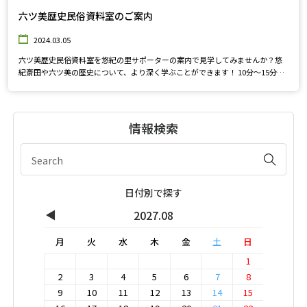
六ツ美歴史民俗資料室のご案内
2024.03.05
六ツ美歴史民俗資料室を悠紀の里サポーターの案内で見学してみませんか？悠
紀斎田や六ツ美の歴史について、より深く学ぶことができます！ 10分～15分で
学べる解説ガイド4コース用意しています。
情報検索
日付別で探す
◀
2027.08
月
火
水
木
金
土
日
1
2
3
4
5
6
7
8
9
10
11
12
13
14
15