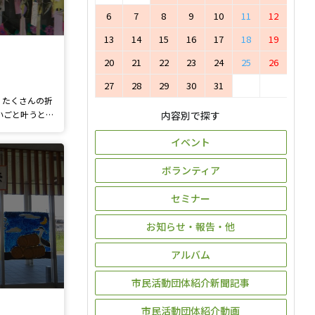
6
7
8
9
10
11
12
13
14
15
16
17
18
19
20
21
22
23
24
25
26
27
28
29
30
31
。たくさんの折
いごと叶うと
内容別で探す
イベント
ボランティア
セミナー
お知らせ・報告・他
アルバム
市民活動団体紹介新聞記事
市民活動団体紹介動画