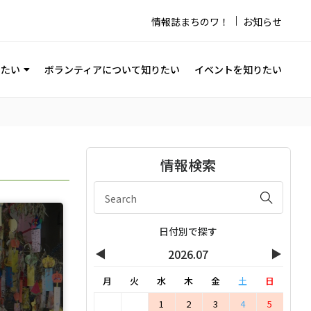
情報誌まちのワ！
お知らせ
りたい
ボランティアについて知りたい
イベントを知りたい
情報検索
日付別で探す
◀
▶
2026.07
月
火
水
木
金
土
日
1
2
3
4
5