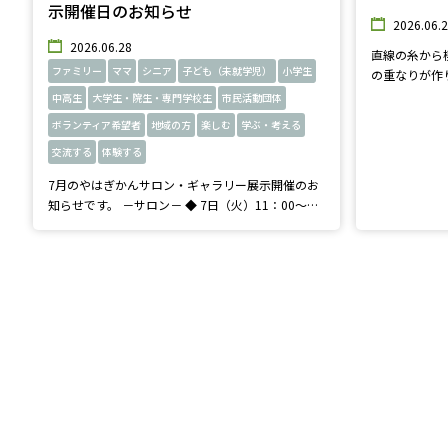
示開催日のお知らせ
2026.06.
2026.06.28
直線の糸から
ファミリー
ママ
シニア
子ども（未就学児）
小学生
の重なりが作
ート、糸かけ
中高生
大学生・院生・専門学校生
市民活動団体
ださいね。
ボランティア希望者
地域の方
楽しむ
学ぶ・考える
交流する
体験する
7月のやはぎかんサロン・ギャラリー展示開催のお
知らせです。 －サロン－ ◆ 7日（火）11：00～
篠笛とギターのアンサンブル演奏 ◆15日（水）
10：30～ 小さい子のためのマジック －エントラ
ンスギャラリー－ ◇ 7日（火）～31日（金）まち
のプロが先生！ 「夏休みの宿題
大博覧会」展示 皆さまのご来館をお待ちしており
ます。