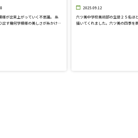
28
2025.09.12
模様が出来上がっていく不思議。 糸
六ツ美中学校美術部の生徒２５名ほ
り出す幾何学模様の美しさが糸かけア
描いてくれました。六ツ美の四季を
曼荼羅の魅力です。 ぜひ見に来てく
ガラス面に水彩絵の具を使用し、室
見ても綺麗に描かれています。ぜひ
いね♪