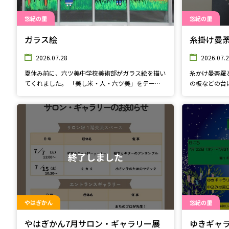
悠紀の里
悠紀の里
ガラス絵
糸掛け曼
2026.07.28
2026.07.
夏休み前に、六ツ美中学校美術部がガラス絵を描い
糸かけ曼荼羅
てくれました。 「美し米・人・六ツ美」をテーマ
の板などの台
にさいくん、ゆきちゃんがかわいく描かれていま
て作ります。
す。
曼荼羅模様が
から糸かけ曼
板の色、糸の
類、ピンの数
力を膨らまし
終了しました
のアート作品
やはぎかん
悠紀の里
やはぎかん7月サロン・ギャラリー展
ゆきギャ