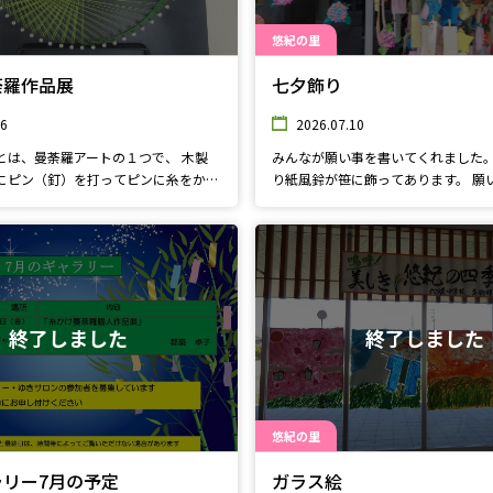
悠紀の里
荼羅作品展
七夕飾り
26
2026.07.10
とは、曼荼羅アートの１つで、 木製
みんなが願い事を書いてくれました
にピン（釘）を打ってピンに糸をかけ
り紙風鈴が笹に飾ってあります。 願
 ある規則性を元に糸をかけていくと
いいなぁ～☆
出来上がります。 ピンに糸をかける
荼羅です。 板の種類、板の大きさ、
種類、糸の太さ、糸の色、ピンの種
など組み合わせは無限に広がり、想像
てオリジナル作品、世界にひとつだけ
となります。ぜひ見に来てください。
終了しました
終了しました
悠紀の里
ラリー7月の予定
ガラス絵