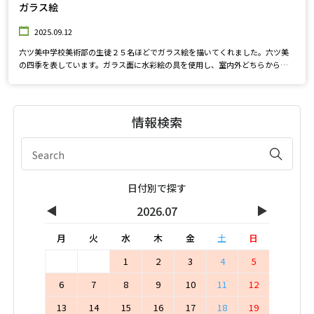
ガラス絵
2025.09.12
六ツ美中学校美術部の生徒２５名ほどでガラス絵を描いてくれました。六ツ美
の四季を表しています。ガラス面に水彩絵の具を使用し、室内外どちらから見
ても綺麗に描かれています。ぜひ見に来てくださいね♪
情報検索
日付別で探す
◀
▶
2026.07
月
火
水
木
金
土
日
1
2
3
4
5
6
7
8
9
10
11
12
13
14
15
16
17
18
19