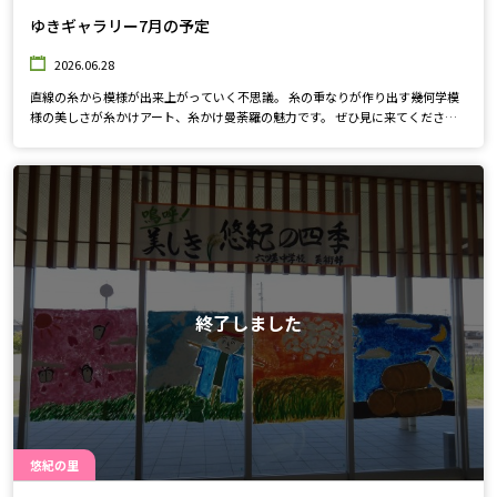
ゆきギャラリー7月の予定
2026.06.28
直線の糸から模様が出来上がっていく不思議。 糸の重なりが作り出す幾何学模
様の美しさが糸かけアート、糸かけ曼荼羅の魅力です。 ぜひ見に来てください
ね。
終了しました
悠紀の里