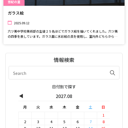
悠紀の里
ガラス絵
2025.09.12
六ツ美中学校美術部の生徒２５名ほどでガラス絵を描いてくれました。六ツ美
の四季を表しています。ガラス面に水彩絵の具を使用し、室内外どちらから見
ても綺麗に描かれています。ぜひ見に来てくださいね♪
情報検索
日付別で探す
◀
2027.08
月
火
水
木
金
土
日
1
2
3
4
5
6
7
8