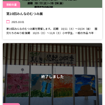
悠紀の里
第10回みんなのむつみ展
2025.10.01
第10回みんなのむつみ展を開催します。 前期 10/11（土）～10/24（金） 園
児たちのぬり絵 後期 10/25（土）～11/8（土）小中学生、一般の作品 今年は
みんな賞、むつみ賞の投票も行います。絵画、版画など色々な作品から、お一
人様一票を好きな作品に投票してくださいね。 投票期間 10/25（土）～
11/2（日） 結果発表 11/9（日） 園児、小学生、中学生の子どもたちから大
人まで、大勢の方々にご協力をいただきました。 ぜひ素敵な作品を見に来てく
ださい★
終了しました