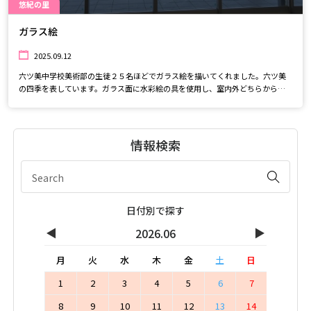
悠紀の里
ガラス絵
2025.09.12
六ツ美中学校美術部の生徒２５名ほどでガラス絵を描いてくれました。六ツ美
の四季を表しています。ガラス面に水彩絵の具を使用し、室内外どちらから見
ても綺麗に描かれています。ぜひ見に来てくださいね♪
情報検索
日付別で探す
◀
▶
2026.06
月
火
水
木
金
土
日
1
2
3
4
5
6
7
8
9
10
11
12
13
14