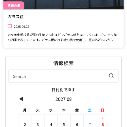
悠紀の里
ガラス絵
2025.09.12
六ツ美中学校美術部の生徒２５名ほどでガラス絵を描いてくれました。六ツ美
の四季を表しています。ガラス面に水彩絵の具を使用し、室内外どちらから見
ても綺麗に描かれています。ぜひ見に来てくださいね♪
情報検索
日付別で探す
◀
2027.08
月
火
水
木
金
土
日
1
2
3
4
5
6
7
8