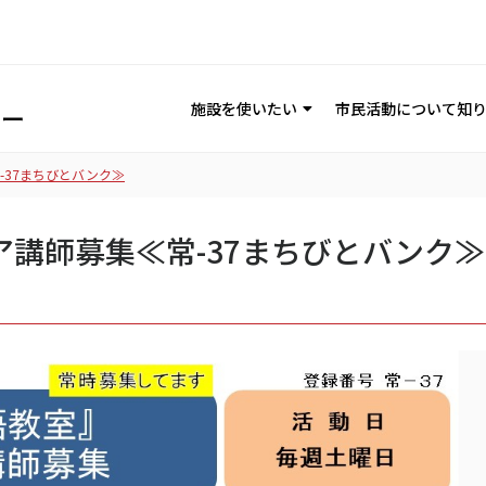
施設を使いたい
市民活動について知
-37まちびとバンク≫
ィア講師募集≪常-37まちびとバンク≫