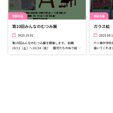
悠紀の里
悠紀の里
第10回みんなのむつみ展
ガラス絵
2025.10.01
2025.09.
第10回みんなのむつみ展を開催します。 前期
六ツ美中学校
10/11（土）～10/24（金） 園児たちのぬり絵 後
描いてくれま
期 10/25（土）～11/8（土）小中学生、一般の作
ガラス面に水
品 今年はみんな賞、むつみ賞の投票も行います。
見ても綺麗に
絵画、版画など色々な作品から、お一人様一票を好
いね♪
きな作品に投票してくださいね。 投票期間
10/25（土）～11/2（日） 結果発表
11/9（日） 園児、小学生、中学生の子どもたちか
ら大人まで、大勢の方々にご協力をいただきまし
た。 ぜひ素敵な作品を見に来てください★