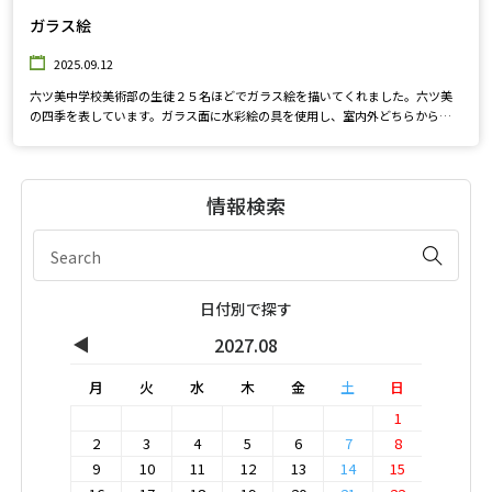
ガラス絵
2025.09.12
六ツ美中学校美術部の生徒２５名ほどでガラス絵を描いてくれました。六ツ美
の四季を表しています。ガラス面に水彩絵の具を使用し、室内外どちらから見
ても綺麗に描かれています。ぜひ見に来てくださいね♪
情報検索
日付別で探す
◀
2027.08
月
火
水
木
金
土
日
1
2
3
4
5
6
7
8
9
10
11
12
13
14
15