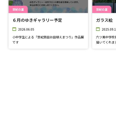
悠紀の里
悠紀の里
６月のゆきギャラリー予定
ガラス絵
2026.06.05
2025.09.
小中学生による「悠紀斎田お田植えまつり」作品展
六ツ美中学校
です
描いてくれま
ガラス面に水
見ても綺麗に
いね♪