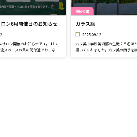
悠紀の里
サロン6月開催日のお知らせ
ガラス絵
02
2025.09.12
んサロン開催のお知らせです。 11：
六ツ美中学校美術部の生徒２５名ほ
0交流スぺースお茶の間付近でおこない
描いてくれました。六ツ美の四季を
ガラス面に水彩絵の具を使用し、室
日（水）★親子わらべうた★ 23日
見ても綺麗に描かれています。ぜひ
で英語と多言語で遊びましょう★ 24
いね♪
子で一緒に楽しみまし
料です。皆さまのご来館をお待ちｋし