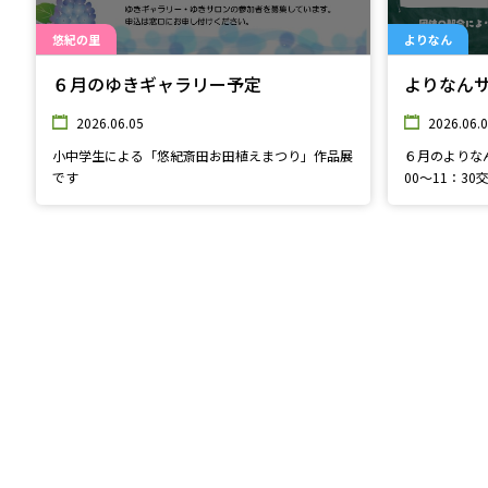
悠紀の里
よりなん
６月のゆきギャラリー予定
よりなん
2026.06.05
2026.06.
小中学生による「悠紀斎田お田植えまつり」作品展
６月のよりな
です
00～11：3
ます。 ２日（火）★親子で英語と多言語で遊びま
しょう★ １0
（火）★親子
日（水）★よみきかせ★ 親
ょう 参加無
ております。