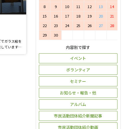
8
9
10
11
12
13
14
15
16
17
18
19
20
21
22
23
24
25
26
27
28
29
30
どでガラス絵を
表しています。
内容別で探す
内外どちらから
イベント
見に来てくださ
ボランティア
セミナー
お知らせ・報告・他
アルバム
市民活動団体紹介新聞記事
市民活動団体紹介動画