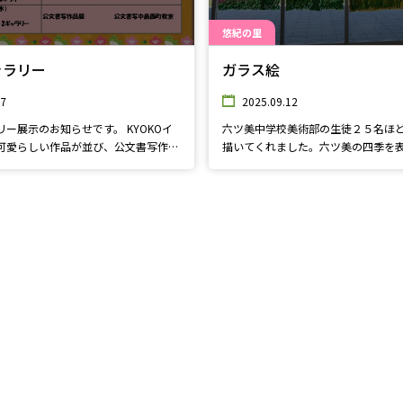
悠紀の里
ャラリー
ガラス絵
27
2025.09.12
ー展示のお知らせです。 KYOKOイ
六ツ美中学校美術部の生徒２５名ほ
可愛らしい作品が並び、公文書写作品
描いてくれました。六ツ美の四季を
たちの元気な習字作品が飾られます。
ガラス面に水彩絵の具を使用し、室
ください。おまちしております。
見ても綺麗に描かれています。ぜひ
いね♪