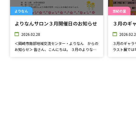
よりなん
悠紀の里
よりなんサロン３月開催日のお知らせ
３月のギ
2026.02.28
2026.02.
＜岡崎市南部地域交流センター・よりなん からの
３月のギャラリ
お知らせ＞ 皆さん、こんにちは。 ３月のよりなん
ラスト展では
サロンの開催日をお知らせします。 １１日(水)、１
展では子ども
７日(火)、１９日(木)、３１日(火) いづれも11:00～
ぜひ見に来て
11:30 交流スペースのお茶の間付近で行います。
よりなんサロンで楽しいひと時をお過ごしくださ
い。 皆さんのご来館をお待ちしております。