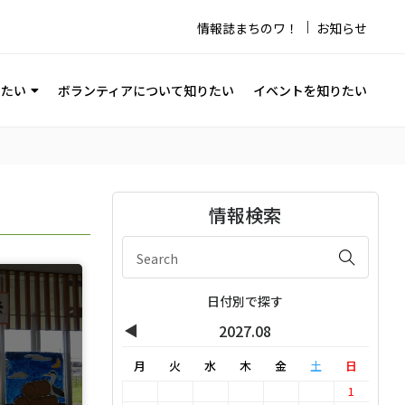
情報誌まちのワ！
お知らせ
りたい
ボランティアについて知りたい
イベントを知りたい
情報検索
日付別で探す
◀
2027.08
月
火
水
木
金
土
日
1