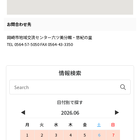
お問合わせ先
岡崎市地域交流センター六ツ美分館・悠紀の里
TEL 0564-57-5050 FAX 0564-43-3350
情報検索
日付別で探す
◀
▶
2026.06
月
火
水
木
金
土
日
1
2
3
4
5
6
7