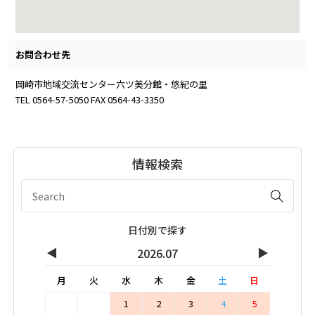
お問合わせ先
岡崎市地域交流センター六ツ美分館・悠紀の里
TEL 0564-57-5050 FAX 0564-43-3350
情報検索
日付別で探す
◀
▶
2026.07
月
火
水
木
金
土
日
1
2
3
4
5