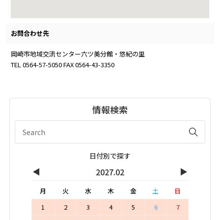
お問合わせ先
岡崎市地域交流センター六ツ美分館・悠紀の里
TEL 0564-57-5050 FAX 0564-43-3350
情報検索
日付別で探す
◀
▶
2027.02
月
火
水
木
金
土
日
1
2
3
4
5
6
7