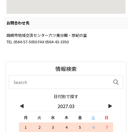
お問合わせ先
岡崎市地域交流センター六ツ美分館・悠紀の里
TEL 0564-57-5050 FAX 0564-43-3350
情報検索
日付別で探す
◀
▶
2027.03
月
火
水
木
金
土
日
1
2
3
4
5
6
7