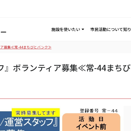
施設を使いたい
市民活動について知
ア募集≪常-44まちびとバンク≫
フ』ボランティア募集≪常-44まち