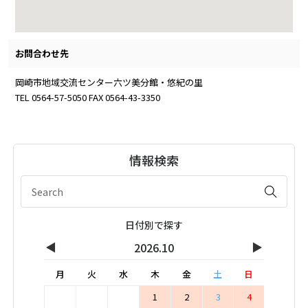
お問合わせ先
岡崎市地域交流センター六ツ美分館・悠紀の里
TEL 0564-57-5050 FAX 0564-43-3350
情報検索
日付別で探す
◀
▶
2026.10
月
火
水
木
金
土
日
1
2
3
4