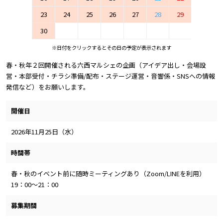
23
24
25
26
27
28
29
30
※日付をクリックするとその日の予定が表示されます
春・秋年２回開催される六西マルシェの企画（アイデア出し・会場設
営・本部受付・チラシ準備/配布・ステージ運営・音響係・SNSへの情報
発信など）をお願いします。
開催日
2026年11月25日（水）
時間帯
春・秋のイベント前に随時ミーティングあり（Zoom/LINEを利用）
19：00～21：00
募集期間