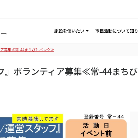
施設を使いたい
市民活動について知
ア募集≪常-44まちびとバンク≫
フ』ボランティア募集≪常-44まち