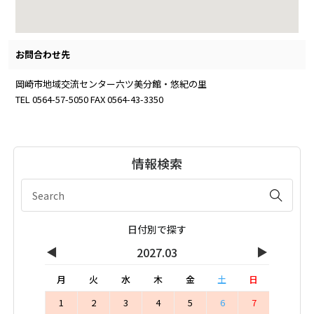
お問合わせ先
岡崎市地域交流センター六ツ美分館・悠紀の里
TEL 0564-57-5050 FAX 0564-43-3350
情報検索
日付別で探す
◀
▶
2027.03
月
火
水
木
金
土
日
1
2
3
4
5
6
7