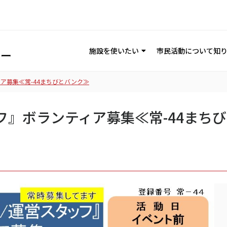
施設を使いたい
市民活動について知
ア募集≪常-44まちびとバンク≫
フ』ボランティア募集≪常-44まち