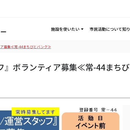
施設を使いたい
市民活動について知
ア募集≪常-44まちびとバンク≫
フ』ボランティア募集≪常-44まち