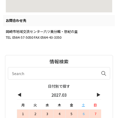
お問合わせ先
岡崎市地域交流センター六ツ美分館・悠紀の里
TEL 0564-57-5050 FAX 0564-43-3350
情報検索
日付別で探す
◀
▶
2027.03
月
火
水
木
金
土
日
1
2
3
4
5
6
7