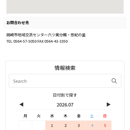
お問合わせ先
岡崎市地域交流センター六ツ美分館・悠紀の里
TEL 0564-57-5050 FAX 0564-43-3350
情報検索
日付別で探す
◀
▶
2026.07
月
火
水
木
金
土
日
1
2
3
4
5