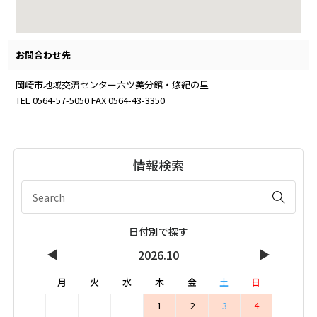
お問合わせ先
岡崎市地域交流センター六ツ美分館・悠紀の里
TEL 0564-57-5050 FAX 0564-43-3350
情報検索
日付別で探す
◀
▶
2026.10
月
火
水
木
金
土
日
1
2
3
4