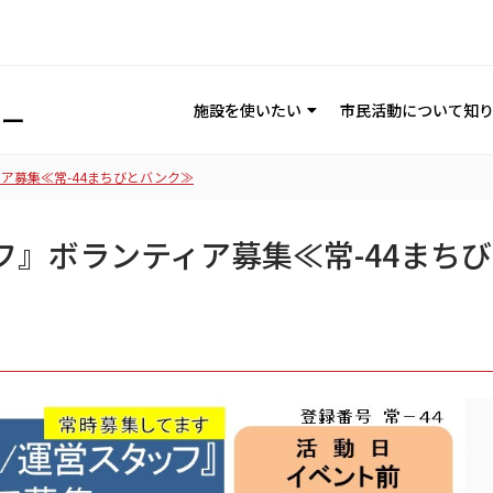
施設を使いたい
市民活動について知
ア募集≪常-44まちびとバンク≫
フ』ボランティア募集≪常-44まち